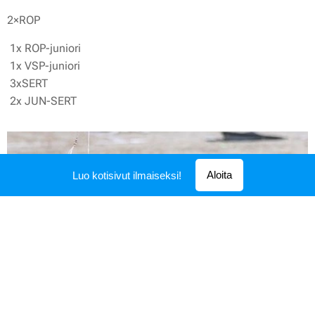
2×ROP
1x ROP-juniori
1x VSP-juniori
3xSERT
2x JUN-SERT
Aloita
Luo kotisivut ilmaiseksi!